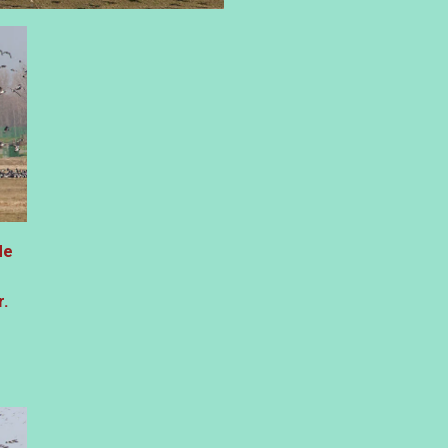
de
r.