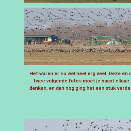
Het waren er nu wel heel erg veel. Deze en 
twee volgende foto's
moet je naast elkaar
denken, en dan nog ging het een stuk verde