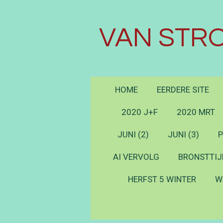
Ga
direct
VAN STRO
naar
de
hoofdinhoud
HOME
EERDERE SITE
2020 J+F
2020 MRT
JUNI (2)
JUNI (3)
P
AI VERVOLG
BRONSTTIJ
HERFST 5 WINTER
W