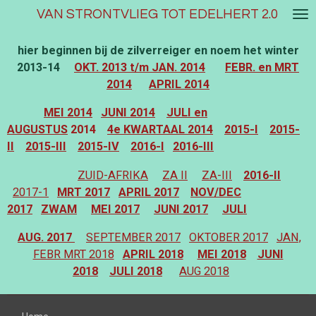
VAN STRONTVLIEG TOT EDELHERT 2.0
Ga
direct
naar
hier beginnen bij de zilverreiger en noem het winter
de
2013-14
OKT. 2013 t/m JAN. 2014
FEBR. en MRT
hoofdinhoud
2014
APRIL 2014
MEI 2014
JUNI 2014
JULI en
AUGUSTUS
2014
4e KWARTAAL 2014
2015-I
2015-
II
2015-III
2015-IV
2016-I
2016-III
ZUID-AFRIKA
ZA II
ZA-III
2016-II
2017-1
MRT 2017
APRIL 2017
NOV/DEC
2017
ZWAM
MEI 2017
JUNI 2017
JULI
AUG. 2017
SEPTEMBER 2017
OKTOBER 2017
JAN,
FEBR MRT 2018
APRIL 2018
MEI 2018
JUNI
2018
JULI 2018
AUG 2018